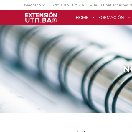
Medrano 951 - 2do. Piso - Of. 206 CABA - Lunes a viernes d
HOME
FORMACIÓN
N