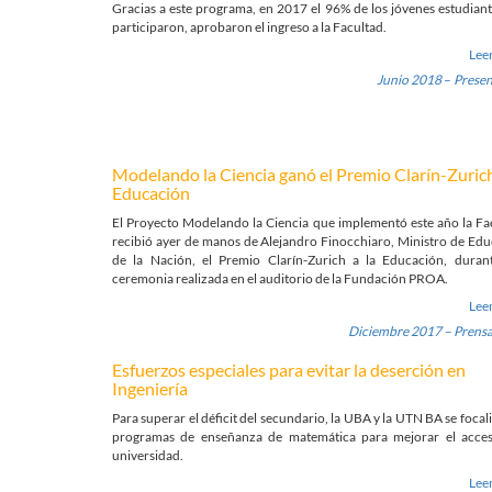
Gracias a este programa, en 2017 el 96% de los jóvenes estudian
participaron, aprobaron el ingreso a la Facultad.
Lee
Junio 2018
–
Presen
Modelando la Ciencia ganó el Premio Clarín-Zurich
Educación
El Proyecto Modelando la Ciencia que implementó este año la Fa
recibió ayer de manos de Alejandro Finocchiaro, Ministro de Ed
de la Nación, el Premio Clarín-Zurich a la Educación, duran
ceremonia realizada en el auditorio de la Fundación PROA.
Lee
Diciembre 2017 – Prens
Esfuerzos especiales para evitar la deserción en
Ingeniería
Para superar el déficit del secundario, la UBA y la UTN BA se focal
programas de enseñanza de matemática para mejorar el acces
universidad.
Lee