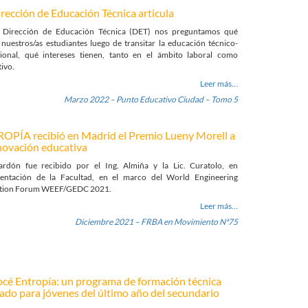
irección de Educación Técnica articula
Dirección de Educación Técnica (DET) nos preguntamos qué
nuestros/as estudiantes luego de transitar la educación técnico-
sional, qué intereses tienen, tanto en el ámbito laboral como
ivo.
Leer más…
Marzo 2022 – Punto Educativo Ciudad – Tomo 5
OPÍA recibió en Madrid el Premio Lueny Morell a
nnovación educativa
lardón fue recibido por el Ing. Almiña y la Lic. Curatolo, en
sentación de la Facultad, en el marco del World Engineering
tion Forum WEEF/GEDC 2021.
Leer más…
Diciembre 2021 – FRBA en Movimiento Nª75
cé Entropía: un programa de formación técnica
ado para jóvenes del último año del secundario