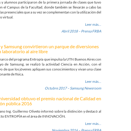
 y alumnos participaron de la primera jornada de clases que tuvo
en el Campus de la Facultad, donde también se llevarán a cabo las
as presenciales que a su vez se complementan con la utilización del
 virtual.
Leer más…
Abril 2018 – Prensa FRBA
y Samsung convirtieron un parque de diversiones
 laboratorio al aire libre
marco del programa Entropía que impulsa la UTN Buenos Aires con
yo de Samsung, se realizó la actividad Ciencia en Acción, con el
vo de que los jóvenes apliquen sus conocimientos y vivan una clase
nante de física.
Leer más…
Octubre 2017 – Samsung Newsroom
niversidad obtuvo el premio nacional de Calidad en
ión pública 2016
ano Ing. Guillermo Oliveto informó sobre la distinción y destacó al
cto ENTROPÍA en el área de INNOVACIÓN.
Leer más…
Noviembre 2016 – Prensa FRBA