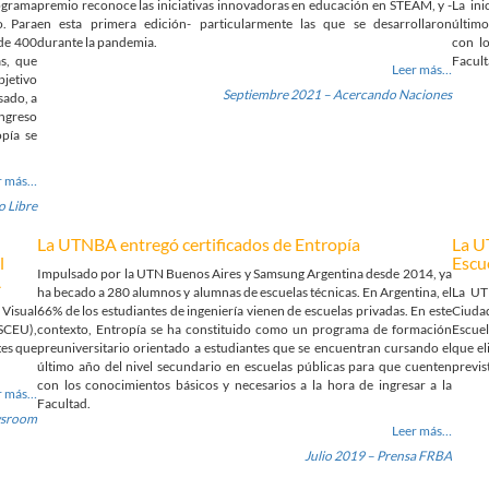
ograma
premio reconoce las iniciativas innovadoras en educación en STEAM, y -
La ini
. Para
en esta primera edición- particularmente las que se desarrollaron
último
 de 400
durante la pandemia.
con lo
s, que
Facult
Leer más…
bjetivo
Septiembre 2021 – Acercando Naciones
sado, a
ngreso
pía se
r más…
 Libre
La UTNBA entregó certificados de Entropía
La U
l
Escu
Impulsado por la UTN Buenos Aires y Samsung Argentina desde 2014, ya
A
ha becado a 280 alumnos y alumnas de escuelas técnicas. En Argentina, el
La UT
 Visual
66% de los estudiantes de ingeniería vienen de escuelas privadas. En este
Ciudad
SCEU),
contexto, Entropía se ha constituido como un programa de formación
Escuel
tes que
preuniversitario orientado a estudiantes que se encuentran cursando el
que el
último año del nivel secundario en escuelas públicas para que cuenten
previs
con los conocimientos básicos y necesarios a la hora de ingresar a la
r más…
Facultad.
wsroom
Leer más…
Julio 2019 – Prensa FRBA