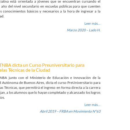
ciativa está orientada a jóvenes que se encuentran cursando el
 año del nivel secundario en escuelas públicas para que cuenten
s conocimientos básicos y necesarios a la hora de ingresar a la
ad.
Leer más…
Marzo 2020 – Lado H.
TNBA dicta un Curso Preuniversitario para
elas Técnicas de la Ciudad
NBA junto con el Ministerio de Educación e Innovación de la
 Autónoma de Buenos Aires, dicta el curso PreUniversitario para
as Técnicas, que permitirá el ingreso en forma directa a la carrera
ijan, a los alumnos que lo hayan completado y alcanzado los logros
tos.
Leer más…
Abril 2019 – FRBA en Movimiento Nº63