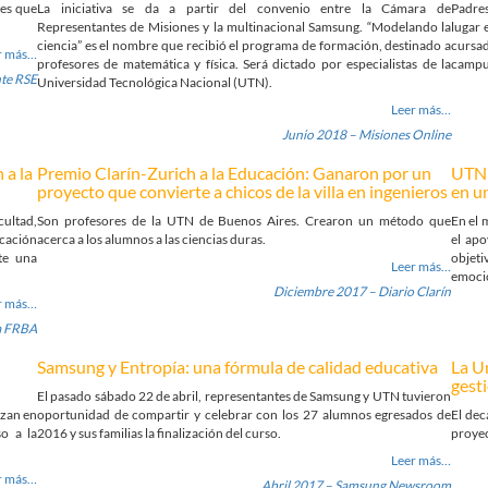
tes que
La iniciativa se da a partir del convenio entre la Cámara de
Padres
Representantes de Misiones y la multinacional Samsung. “Modelando la
lugar 
ciencia” es el nombre que recibió el programa de formación, destinado a
cursad
r más…
profesores de matemática y física. Será dictado por especialistas de la
campus
te RSE
Universidad Tecnológica Nacional (UTN).
Leer más…
Junio 2018 – Misiones Online
 a la
Premio Clarín-Zurich a la Educación: Ganaron por un
UTN 
proyecto que convierte a chicos de la villa en ingenieros
en un
cultad,
Son profesores de la UTN de Buenos Aires. Crearon un método que
En el 
ucación
acerca a los alumnos a las ciencias duras.
el apo
te una
objeti
Leer más…
emocio
Diciembre 2017 – Diario Clarín
r más…
a FRBA
Samsung y Entropía: una fórmula de calidad educativa
La U
gest
El pasado sábado 22 de abril, representantes de Samsung y UTN tuvieron
izan en
oportunidad de compartir y celebrar con los 27 alumnos egresados de
El dec
o a la
2016 y sus familias la finalización del curso.
proye
Leer más…
r más…
Abril 2017 – Samsung Newsroom