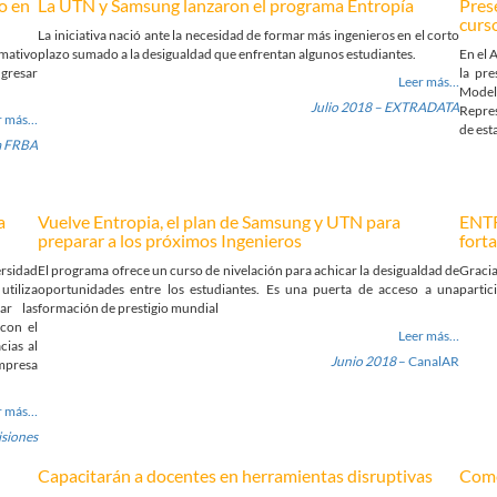
o en
La UTN y Samsung lanzaron el programa Entropía
Pres
curs
La iniciativa nació ante la necesidad de formar más ingenieros en el corto
rmativo
plazo sumado a la desigualdad que enfrentan algunos estudiantes.
En el 
ngresar
la pr
Leer
más…
Model
Julio 2018 – EXTRADATA
Repres
r más…
de est
a FRBA
a
Vuelve Entropia, el plan de Samsung y UTN para
ENTR
preparar a los próximos Ingenieros
fort
rsidad
El programa ofrece un curso de nivelación para achicar la desigualdad de
Graci
tiliza
oportunidades entre los estudiantes. Es una puerta de acceso a una
partic
ar las
formación de prestigio mundial
con el
Leer más…
cias al
Junio 2018
– CanalAR
mpresa
r más…
isiones
Capacitarán a docentes en herramientas disruptivas
Come