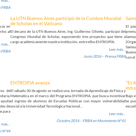
r más…
a FRBA
La UTN Buenos Aires participó de la Cumbre Mundial
Sams
de Scholas en el Vaticano
icas en
El pa
rlos al
El decano de la UTN Buenos Aires, Ing. Guillermo Oliveto, participó del
premi
Congreso Mundial de Scholas, exponiendo tres proyectos que tiene a
Samsu
cargo académicamente nuestra institución, entre ellos ENTROPÍA.
(Orga
r más…
Samsu
Leer más…
a FRBA
Buenos
Junio 2016 – Prensa FRBA
con el
ENTROPIA avanza
“Es 
estud
ivo de
El sábado 30 de agosto se realizó una Jornada de Aprendizaje de Física y
ndaria.
Matemática en el marco del Programa ENTROPIA, que busca incentivar
Bajo e
 ayuda
el ingreso de alumnos de Escuelas Públicas con mayor vulnerabilidad
se pu
ntes de
social a la Universidad Tecnológica Nacional…
escuel
as para
Leer más…
Octubre 2014 – FRBA en Movimiento Nº41
r más…
o Nº44