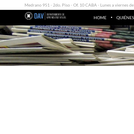
Medrano 951 - 2do. Piso - Of. 10 CABA - Lunes a viernes de
HOME
QUIÉNE