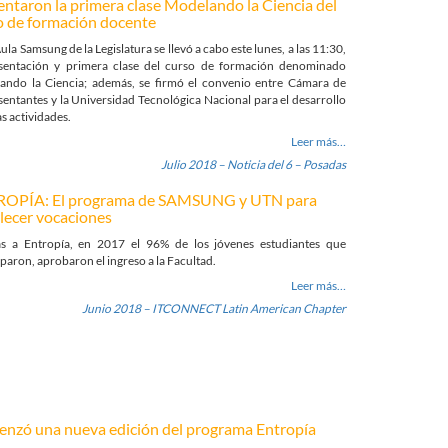
entaron la primera clase Modelando la Ciencia del
o de formación docente
Aula Samsung de la Legislatura se llevó a cabo este lunes, a las 11:30,
esentación y primera clase del curso de formación denominado
ando la Ciencia; además, se firmó el convenio entre Cámara de
entantes y la Universidad Tecnológica Nacional para el desarrollo
as actividades.
Leer más…
Julio 2018 – Noticia del 6 – Posadas
OPÍA: El programa de SAMSUNG y UTN para
alecer vocaciones
as a Entropía, en 2017 el 96% de los jóvenes estudiantes que
iparon, aprobaron el ingreso a la Facultad.
Leer más…
Junio 2018 – ITCONNECT Latin American Chapter
nzó una nueva edición del programa Entropía