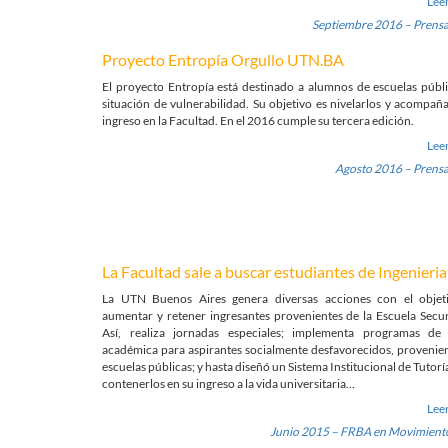
Lee
Septiembre 2016 – Prens
Proyecto Entropía Orgullo UTN.BA
El proyecto Entropía está destinado a alumnos de escuelas públ
situación de vulnerabilidad. Su objetivo es nivelarlos y acompaña
ingreso en la Facultad. En el 2016 cumple su tercera edición.
Lee
Agosto 2016 – Prens
La Facultad sale a buscar estudiantes de Ingenieria
La UTN Buenos Aires genera diversas acciones con el objet
aumentar y retener ingresantes provenientes de la Escuela Secu
Así, realiza jornadas especiales; implementa programas de
académica para aspirantes socialmente desfavorecidos, provenie
escuelas públicas; y hasta diseñó un Sistema Institucional de Tutorí
contenerlos en su ingreso a la vida universitaria…
Lee
Junio 2015 – FRBA en Movimient