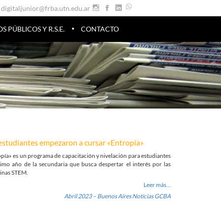
digitaljunior@frba.utn.edu.ar
PÚBLICOS Y R.S.E.
CONTACTO
estudiantes empezaron a cursar «Entropía»
pía» es un programa de capacitación y nivelación para estudiantes
timo año de la secundaria que busca despertar el interés por las
linas STEM.
Leer más…
Abril 2023 – Buenos Aires Noticias GCBA