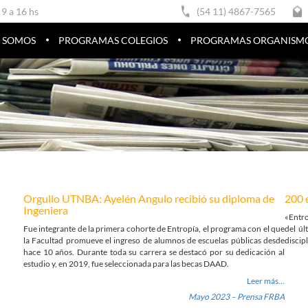
 9 a 16 hs
(54 11) 4867-7565
S SOMOS
PROGRAMAS COLEGIOS
PROGRAMAS ORGANISMOS 
Orgullo UTNBA: Ayelén Angulo recibió su diploma de
200 
Ingeniera
«Entro
Fue integrante de la primera cohorte de Entropía, el programa con el que
del úl
la Facultad promueve el ingreso de alumnos de escuelas públicas desde
discip
hace 10 años. Durante toda su carrera se destacó por su dedicación al
estudio y, en 2019, fue seleccionada para las becas DAAD.
Leer más…
Mayo 2023 – Prensa FRBA