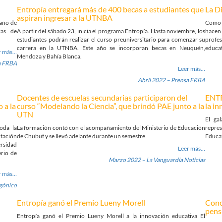
Entropía entregará más de 400 becas a estudiantes que
La D
aspiran ingresar a la UTNBA
 año de
Como 
ras de
A partir del sábado 23, inicia el programa Entropía. Hasta noviembre, los
hacen 
estudiantes podrán realizar el curso preuniversitario para comenzar su
profe
carrera en la UTNBA. Este año se incorporan becas en Neuquén,
educat
r más…
Mendoza y Bahía Blanca.
a FRBA
Leer más…
Abril 2022 – Prensa FRBA
Docentes de escuelas secundarias participaron del
ENTR
 a la
curso “Modelando la Ciencia”, que brindó PAE junto a la
la i
UTN
El ga
oda la
La formación contó con el acompañamiento del Ministerio de Educación
repre
itación
de Chubut y se llevó adelante durante un semestre.
Educa
ersidad
Leer más…
erio de
Marzo 2022 – La Vanguardia Noticias
r más…
agónico
Entropía ganó el Premio Lueny Morell
Cono
pens
Entropía ganó el Premio Lueny Morell a la innovación educativa El