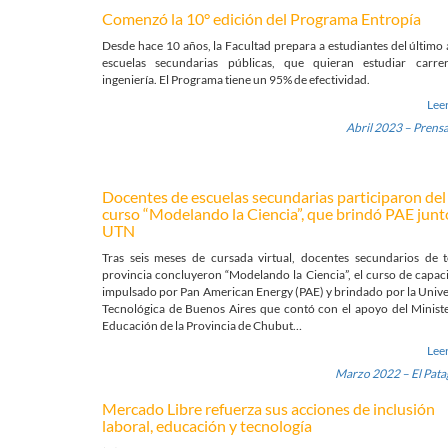
Comenzó la 10° edición del Programa Entropía
Desde hace 10 años, la Facultad prepara a estudiantes del último
escuelas secundarias públicas, que quieran estudiar carre
ingeniería. El Programa tiene un 95% de efectividad.
Lee
Abril 2023 – Prens
Docentes de escuelas secundarias participaron del
curso “Modelando la Ciencia”, que brindó PAE junto
UTN
Tras seis meses de cursada virtual, docentes secundarios de t
provincia concluyeron “Modelando la Ciencia”, el curso de capac
impulsado por Pan American Energy (PAE) y brindado por la Univ
Tecnológica de Buenos Aires que contó con el apoyo del Minist
Educación de la Provincia de Chubut…
Lee
Marzo 2022 – El Pat
Mercado Libre refuerza sus acciones de inclusión
laboral, educación y tecnología