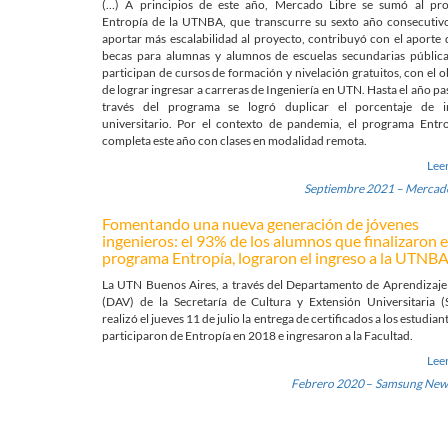
(…) A principios de este año, Mercado Libre se sumó al pr
Entropía de la UTNBA, que transcurre su sexto año consecutivo
aportar más escalabilidad al proyecto, contribuyó con el aporte
becas para alumnas y alumnos de escuelas secundarias pública
participan de cursos de formación y nivelación gratuitos, con el o
de lograr ingresar a carreras de Ingeniería en UTN. Hasta el año pa
través del programa se logró duplicar el porcentaje de i
universitario. Por el contexto de pandemia, el programa Entro
completa este año con clases en modalidad remota.
Lee
Septiembre 2021 – Mercado
Fomentando una nueva generación de jóvenes
ingenieros: el 93% de los alumnos que finalizaron e
programa Entropía, lograron el ingreso a la UTNB
La UTN Buenos Aires, a través del Departamento de Aprendizaje
(DAV) de la Secretaría de Cultura y Extensión Universitaria (
realizó el jueves 11 de julio la entrega de certificados a los estudian
participaron de Entropía en 2018 e ingresaron a la Facultad.
Lee
Febrero 2020
–
Samsung Ne