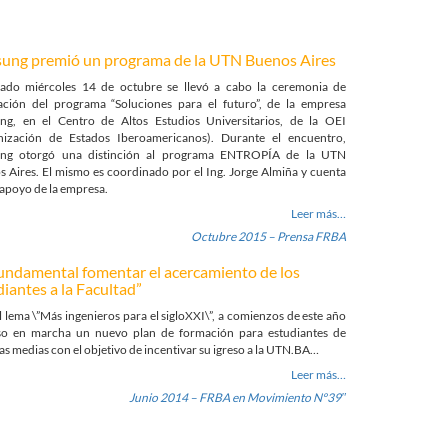
ung premió un programa de la UTN Buenos Aires
sado miércoles 14 de octubre se llevó a cabo la ceremonia de
ación del programa “Soluciones para el futuro”, de la empresa
ng, en el Centro de Altos Estudios Universitarios, de la OEI
nización de Estados Iberoamericanos). Durante el encuentro,
ng otorgó una distinción al programa ENTROPÍA de la UTN
 Aires. El mismo es coordinado por el Ing. Jorge Almiña y cuenta
 apoyo de la empresa.
Leer más…
Octubre 2015 – Prensa FRBA
fundamental fomentar el acercamiento de los
iantes a la Facultad”
l lema \”Más ingenieros para el sigloXXI\”, a comienzos de este año
so en marcha un nuevo plan de formación para estudiantes de
as medias con el objetivo de incentivar su igreso a la UTN.BA…
Leer más…
Junio 2014 – FRBA en Movimiento Nº39″