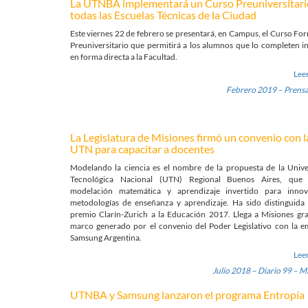
La UTNBA implementará un Curso Preuniversitari
todas las Escuelas Técnicas de la Ciudad
Este viernes 22 de febrero se presentará, en Campus, el Curso Fo
Preuniversitario que permitirá a los alumnos que lo completen i
en forma directa a la Facultad.
Lee
Febrero 2019 – Prens
La Legislatura de Misiones firmó un convenio con l
UTN para capacitar a docentes
Modelando la ciencia es el nombre de la propuesta de la Unive
Tecnológica Nacional (UTN) Regional Buenos Aires, que u
modelación matemática y aprendizaje invertido para innov
metodologías de enseñanza y aprendizaje. Ha sido distinguida 
premio Clarín-Zurich a la Educación 2017. Llega a Misiones gra
marco generado por el convenio del Poder Legislativo con la e
Samsung Argentina.
Lee
Julio 2018 – Diario 99 – M
UTNBA y Samsung lanzaron el programa Entropía