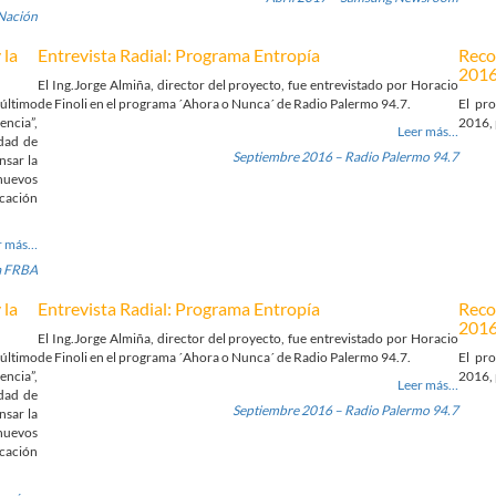
 Nación
 la
Entrevista Radial: Programa Entropía
Reco
201
El Ing.Jorge Almiña, director del proyecto, fue entrevistado por Horacio
 último
de Finoli en el programa ´Ahora o Nunca´ de Radio Palermo 94.7.
El pro
encia”,
2016, 
Leer más…
udad de
Septiembre 2016 – Radio Palermo 94.7
nsar la
 nuevos
cación
r más…
a FRBA
 la
Entrevista Radial: Programa Entropía
Reco
201
El Ing.Jorge Almiña, director del proyecto, fue entrevistado por Horacio
 último
de Finoli en el programa ´Ahora o Nunca´ de Radio Palermo 94.7.
El pro
encia”,
2016, 
Leer más…
udad de
Septiembre 2016 – Radio Palermo 94.7
nsar la
 nuevos
cación