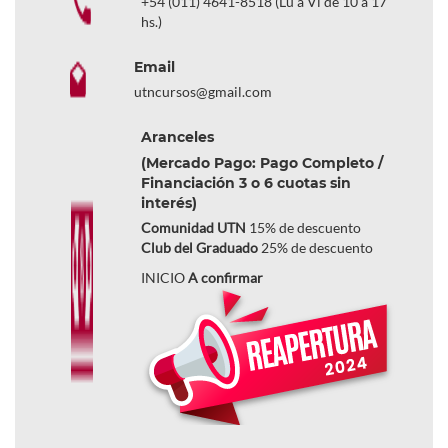
+54 (011) 4641-8518 (Lu a Vi de 10 a 17
hs.)
Email
utncursos@gmail.com
Aranceles
(Mercado Pago: Pago Completo /
Financiación 3 o 6 cuotas sin
interés)
Comunidad UTN
15% de descuento
Club del Graduado
25% de descuento
INICIO
A confirmar