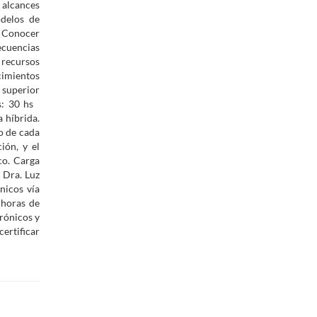
 alcances
odelos de
. Conocer
ecuencias
 recursos
cimientos
 superior
as: 30 hs
 híbrida.
o de cada
ión, y el
co. Carga
 Dra. Luz
nicos vía
 horas de
rónicos y
ertificar