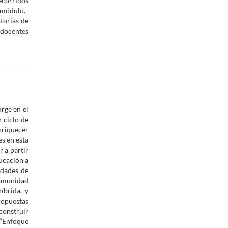
ecorridos
a módulo.
torias de
docentes
rge en el
 ciclo de
nriquecer
s en esta
 a partir
ducación a
idades de
comunidad
íbrida, y
ropuestas
construir
 “Enfoque