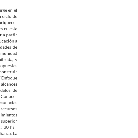
rge en el
 ciclo de
nriquecer
s en esta
 a partir
ducación a
idades de
comunidad
íbrida, y
ropuestas
construir
 “Enfoque
 alcances
odelos de
. Conocer
ecuencias
 recursos
cimientos
 superior
as: 30 hs
ñanza. La