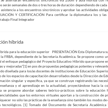
 Se alternarán encuentros sincrónicos vía Zoom y aula híbrida con r
icos serán semanales de dos o tres horas de duración dependiendo de cad
tencia a los encuentros sincrónicos y aprobar las actividades obliga
ACIÓN Y CERTIFICACIÓN Para certificar la diplomatura los y las 
rabajo Final Integrador
ción híbrida
 híbrida para la educación superior PRESENTACIÓN Esta Diplomatura su
la FRBA, dependiente de la Secretaría Académica. Se propone como un
al el enfoque pedagógico del Proyecto Educativo Híbrido que propone e
as y mejoradas”[1] en pos de propuestas pedagógicas potentes y relevante
do diseñada para los/as docentes de instituciones de Educación Superior
co de los espacios de capacitación desarrollados desde la Dirección de E
mación singular y específica, ya que se construye registrando las neces
enseñanza y el aprendizaje en la actualidad, proyectándose hacia la 
ra se propone abordar saberes teórico-prácticos sobre la educación h
tencialidades que los entornos virtuales aportan a la construcción de p
iquecer no sólo las prácticas de la enseñanza sino también los modos de 
os tecnológicos. [1] Tomado del Documento de Secretaría Académica