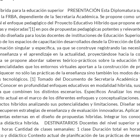
 híbrida para la educación superior PRESENTACIÓN Esta Diplomatura su
la FRBA, dependiente de la Secretaría Académica. Se propone como un
al el enfoque pedagógico del Proyecto Educativo Híbrido que propone e
as y mejoradas”[1] en pos de propuestas pedagógicas potentes y relevante
do diseñada para los/as docentes de instituciones de Educación Superior
co de los espacios de capacitación desarrollados desde la Dirección de E
mación singular y específica, ya que se construye registrando las neces
enseñanza y el aprendizaje en la actualidad, proyectándose hacia la 
ra se propone abordar saberes teórico-prácticos sobre la educación h
tencialidades que los entornos virtuales aportan a la construcción de p
iquecer no sólo las prácticas de la enseñanza sino también los modos de 
os tecnológicos. [1] Tomado del Documento de Secretaría Académica
Conocer en profundidad enfoques educativos en modalidad híbrida, sus
a que combinen los distintos escenarios. Específicos Analizar los m
xto actual en el marco de los diferentes enfoques y conceptualizaciones
ectos híbridos analizando sus potencialidades y limitaciones. Diseñar s
recuperen estrategias de enseñanza y de evaluación innovadoras. Aplicar
ntas externas en el diseño de propuestas híbridas. Integrar los cono
sta didáctica híbrida. DESTINATARIOS Docentes del nivel superior y
horas Cantidad de clases semanales: 1 clase Duración total en hor
y didáctico Contexto actual de planificación de las prácticas de ense