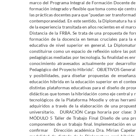
marco del Programa Integral de Formación Docente de 
formación integrado y flexible que toma como eje centr
las prácticas docentes para que “puedan ser transformad
contemporaneidad. En este sentido, la Diplomatura ha si
de la experiencia transitada en años recientes en el mar
Distancia de la FRBA. Se trata de una propuesta de for
formación de la docencia en temas cruciales para la 
educativa de nivel superior en general. La Diplomatu
constituirse como un espacio de reflexión sobre las po
pedagógicas mediadas por tecnología. Su finalidad es enr
conocimiento atravesados actualmente por desarroll
Pedagógico del Proyecto Híbrido”. OBJETIVOS General 
y posibilidades, para diseñar propuestas de enseñanz
educación híbrida en la educación superior en el conte
distintas plataformas educativas para el diseño de proy
didácticas que tomen la hibridación como eje central y 
tecnológicos de la Plataforma Moodle y otras herramie
adquiridos a través de la elaboración de una propue
universitario. DURACIÓN Carga horaria por clase: 3 
MÓDULO 5 Taller de Trabajo Final Diseño de una prop
componentes de un trabajo final. Implementación en 
confirmar Dirección académica Dra. Mirian Cap