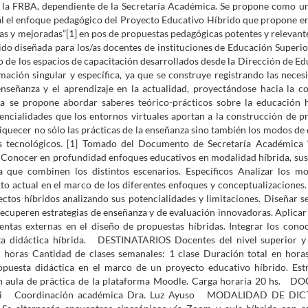
la FRBA, dependiente de la Secretaría Académica. Se propone como un
al el enfoque pedagógico del Proyecto Educativo Híbrido que propone e
as y mejoradas”[1] en pos de propuestas pedagógicas potentes y relevante
do diseñada para los/as docentes de instituciones de Educación Superior
co de los espacios de capacitación desarrollados desde la Dirección de E
mación singular y específica, ya que se construye registrando las neces
enseñanza y el aprendizaje en la actualidad, proyectándose hacia la 
ra se propone abordar saberes teórico-prácticos sobre la educación h
tencialidades que los entornos virtuales aportan a la construcción de p
iquecer no sólo las prácticas de la enseñanza sino también los modos de 
os tecnológicos. [1] Tomado del Documento de Secretaría Académica
Conocer en profundidad enfoques educativos en modalidad híbrida, sus
a que combinen los distintos escenarios. Específicos Analizar los m
xto actual en el marco de los diferentes enfoques y conceptualizaciones
ectos híbridos analizando sus potencialidades y limitaciones. Diseñar s
recuperen estrategias de enseñanza y de evaluación innovadoras. Aplicar
ntas externas en el diseño de propuestas híbridas. Integrar los cono
sta didáctica híbrida. DESTINATARIOS Docentes del nivel superior y
horas Cantidad de clases semanales: 1 clase Duración total en hor
uesta didáctica en el marco de un proyecto educativo híbrido. Est
un aula de práctica de la plataforma Moodle. Carga horaria 20 hs. 
elari Coordinación académica Dra. Luz Ayuso MODALIDAD DE DI