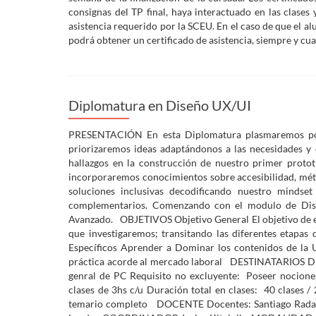
consignas del TP final, haya interactuado en las clase
asistencia requerido por la SCEU. En el caso de que el al
podrá obtener un certificado de asistencia, siempre y c
Diplomatura en Diseño UX/UI
PRESENTACIÓN En esta Diplomatura plasmaremos posibl
priorizaremos ideas adaptándonos a las necesidades y
hallazgos en la construcción de nuestro primer proto
incorporaremos conocimientos sobre accesibilidad, méto
soluciones inclusivas decodificando nuestro mindse
complementarios. Comenzando con el modulo de Diseñ
Avanzado. OBJETIVOS Objetivo General El objetivo de es
que investigaremos; transitando las diferentes etapas
Específicos Aprender a Dominar los contenidos de la 
práctica acorde al mercado laboral DESTINATARIOS 
genral de PC Requisito no excluyente: Poseer nocion
clases de 3hs c/u Duración total en clases: 40 clases
temario completo DOCENTE Docentes: Santiago Rada, Fl