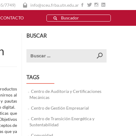
45/7749)
info@sceu.frba.utn.edu.ar
CONTACTO
BUSCAR
n
TAGS
productos
Centro de Auditoría y Certificaciones
nirnos al
Mecánicas
 y pautas
 digital.
Centro de Gestión Empresarial
ticas que
Centro de Transición Energética y
Objetivos
Sustentabilidad
ceptos de
as que ya
Comunidad