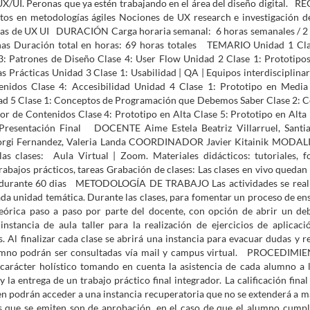
 UX/UI. Peronas que ya estén trabajando en el área del diseño digital. R
 en metodologías ágiles Nociones de UX research e investigación d
icas de UX UI DURACIÓN Carga horaria semanal: 6 horas semanales / 2 
anas Duración total en horas: 69 horas totales TEMARIO Unidad 1 Cl
3: Patrones de Diseño Clase 4: User Flow Unidad 2 Clase 1: Prototipos
s Prácticas Unidad 3 Clase 1: Usabilidad | QA | Equipos interdisciplinar
tenidos Clase 4: Accesibilidad Unidad 4 Clase 1: Prototipo en Media
dad 5 Clase 1: Conceptos de Programación que Debemos Saber Clase 2: 
r de Contenidos Clase 4: Prototipo en Alta Clase 5: Prototipo en Alta
 Presentación Final DOCENTE Aime Estela Beatriz Villarruel, Santi
a Giorgi Fernandez, Valeria Landa COORDINADOR Javier Kitainik MOD
clases: Aula Virtual | Zoom. Materiales didácticos: tutoriales, fo
rabajos prácticos, tareas Grabación de clases: Las clases en vivo quedan
las durante 60 dias METODOLOGÍA DE TRABAJO Las actividades se real
cada unidad temática. Durante las clases, para fomentar un proceso de en
 teórica paso a paso por parte del docente, con opción de abrir un de
nstancia de aula taller para la realización de ejercicios de aplicaci
 Al finalizar cada clase se abrirá una instancia para evacuar dudas y re
alumno podrán ser consultadas vía mail y campus virtual. PROCEDIM
cter holístico tomando en cuenta la asistencia de cada alumno a l
y la entrega de un trabajo práctico final integrador. La calificación final
 podrán acceder a una instancia recuperatoria que no se extenderá a m
dos que se emiten son de aprobación, en el caso de que el alumno cumpl