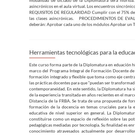
modalidad de dictado de la Diplomatura será híbrida.
asincrónicos en el aula virtual. Los encuentros sincrón
REQUISITOS DE REGULARIDAD Cumplir con el 75% de asis
las clases asincrónicas. PROCEDIMIENTOS DE EVALU
deberán: Aprobar cada uno de los módulos Aprobar un T
Herramientas tecnológicas para la educa
Este curso forma parte de la Diplomatura en eduación
marco del Programa Integral de Formación Docente de 
formación integrado y flexible que toma como eje centr
las prácticas docentes para que “puedan ser transformad
contemporaneidad. En este sentido, la Diplomatura ha si
de la experiencia transitada en años recientes en el mar
Distancia de la FRBA. Se trata de una propuesta de for
formación de la docencia en temas cruciales para la 
educativa de nivel superior en general. La Diplomatu
constituirse como un espacio de reflexión sobre las po
pedagógicas mediadas por tecnología. Su finalidad es enr
conocimiento atravesados actualmente por desarroll