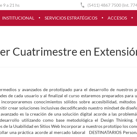
e 9 a 21 hs
(5411) 4867 7500 (Int. 77
INSTITUCIONAL
SERVICIOS ESTRATÉGICOS
ACCESOS
er Cuatrimestre en Extensió
medios y avanzados de prototipado para el desarrollo de nuestros 
ades de cada usuario y al finalizal el curso estaremos preparados para u
 incorporaremos conocimientos sólidos sobre accesibilidad, métodos
itir crear soluciones inclusivas decodificando nuestro mindset de diseño
avanzado es la creación de una solución digital acorde a las problemá
 desarrollo utilizando como base metodológica el Design Thinking. 
 de la Usabilidad en Sitios Web Incorporar a nuestros prototipo los con
arrollar una práctica acorde al mercado laboral DESTINATARIOS Person