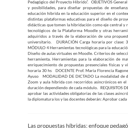
Pedagógico del Proyecto Híbrido”. OBJETIVOS General 
y posibilidades, para diseñar propuestas de enseñanz
educación híbrida en la educación superior en el conte
distintas plataformas educativas para el diseño de proy
didácticas que tomen la hibridación como eje central y 
tecnológicos de la Plataforma Moodle y otras herramie
adquiridos a través de la elaboración de una propue
universitario. DURACIÓN Carga horaria por clase: 3 
MÓDULO 4 Herramientas tecnológicas para la educación h
Diseño de aulas virtuales en Moodle. Criterios de selecc
herramienta. Herramientas para la elaboración de mate
enriquecimiento de propuestas presenciales físicas y v
horaria 30 hs DOCENTE Prof. Maria Florencia Ragone
Ayuso MODALIDAD DE DICTADO La modalidad de dictado
Zoom y aula híbrida con recorridos asincrónicos en el 
duración dependiendo de cada módulo. REQUISITOS DE 
aprobar las actividades obligatorias de las clases 
la diplomatura los y las docentes deberán: Aprobar cada
Las propuestas híbridas: enfoque pedagóg