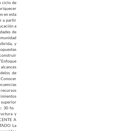
 ciclo de
nriquecer
s en esta
 a partir
ducación a
idades de
comunidad
íbrida, y
ropuestas
construir
 “Enfoque
 alcances
odelos de
. Conocer
ecuencias
 recursos
cimientos
 superior
as: 30 hs
ructura y
DOCENTE A
CTADO La