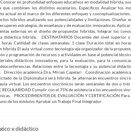
Conocer en profundidad enfoques educativos en modalidad híbrida, sus
a que combinen los distintos escenarios. Específicos Analizar los m
xto actual en el marco de los diferentes enfoques y conceptualizaciones
ectos híbridos analizando sus potencialidades y limitaciones. Diseñar s
recuperen estrategias de enseñanza y de evaluación innovadoras. Aplicar
ntas externas en el diseño de propuestas híbridas. Integrar los cono
sta didáctica híbrida. DESTINATARIOS Docentes del nivel superior y
horas Cantidad de clases semanales: 1 clase Duración total en hor
íbrida El aula virtual como tecnología-eje organizador de la propuesta
ión y programación de recursos y actividades en base al potencial técnic
riales didácticos innovadores, para la evaluación, para la comunicac
ideoconferencias. Relaciones entre la tecnología y su potencial didácti
 Dirección académica Dra. Mirian Capelari Coordinación académica
 de la Diplomatura será híbrida. Se alternarán encuentros sincró
aula virtual. Los encuentros sincrónicos serán semanales de dos o tres
REGULARIDAD Cumplir con el 75% de asistencia a los encuentros sinc
asincrónicas. PROCEDIMIENTOS DE EVALUACIÓN Y CERTIFICACIÓN Para c
 uno de los módulos Aprobar un Trabajo Final Integrador
ico y didáctico