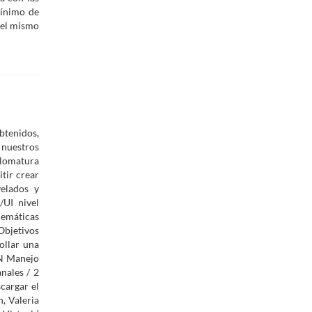
mínimo de
, el mismo
btenidos,
 nuestros
plomatura
tir crear
velados y
UI nivel
lemáticas
Objetivos
ollar una
N Manejo
nales / 2
cargar el
, Valeria