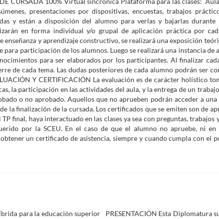
RSADA 100% Virtual sincrónica Plataforma para las clases: Aula V
esúmenes, presentaciones por dispositivas, encuestas, trabajos práctico
das y están a disposición del alumno para verlas y bajarlas durant
án en forma individual y/o grupal de aplicación práctica por cad
e enseñanza y aprendizaje constructivo, se realizará una exposición teór
 para participación de los alumnos. Luego se realizará una instancia de a
onocimientos para ser elaborados por los participantes. Al finalizar cad
cierre de cada tema. Las dudas posteriores de cada alumno podrán ser co
UACIÓN Y CERTIFICACIÓN La evaluación es de carácter holístico to
as, la participación en las actividades del aula, y la entrega de un trabaj
 aprobado o no aprobado. Aquellos que no aprueben podrán acceder a una 
 la finalización de la cursada. Los certificados que se emiten son de ap
TP final, haya interactuado en las clases ya sea con preguntas, trabajos 
uerido por la SCEU. En el caso de que el alumno no apruebe, ni en 
 obtener un certificado de asistencia, siempre y cuando cumpla con el p
 híbrida para la educación superior PRESENTACIÓN Esta Diplomatura su