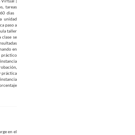
irtual |
s, tareas
e 60 dias
a unidad
ica paso a
ula taller
a clase se
nsultadas
mando en
o práctico
instancia
robación,
y práctica
instancia
orcentaje
rge en el