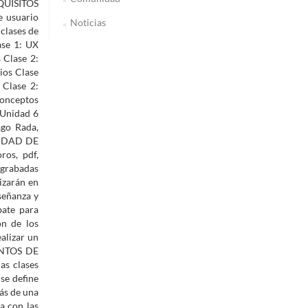
EQUISITOS
e usuario
Noticias
clases de
ase 1: UX
 Clase 2:
ios Clase
 Clase 2:
Conceptos
 Unidad 6
ago Rada,
ALIDAD DE
ros, pdf,
 grabadas
izarán en
señanza y
bate para
ón de los
alizar un
IENTOS DE
as clases
 se define
ás de una
a con las