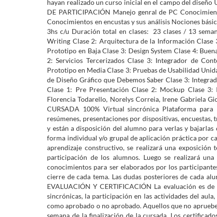
hayan realizado un curso inicial en el campo del diseño
DE PARTICIPACIÓN Manejo genral de PC Conocimientos
Conocimientos en encustas y sus análisis Nociones bás
3hs c/u Duración total en clases: 23 clases / 13 sem
Writing Clase 2: Arquitectura de la Información Clase 
Prototipo en Baja Clase 3: Design System Clase 4: Buena
2: Servicios Tercerizados Clase 3: Integrador de Con
Prototipo en Media Clase 3: Pruebas de Usabilidad Uni
de Diseño Gráfico que Debemos Saber Clase 3: Integrado
Clase 1: Pre Presentación Clase 2: Mockup Clase 3:
Florencia Todarello, Norelys Correia, Irene Gabriel
CURSADA 100% Virtual sincrónica Plataforma para las 
resúmenes, presentaciones por dispositivas, encuestas, t
y están a disposición del alumno para verlas y bajar
forma individual y/o grupal de aplicación práctica por 
aprendizaje constructivo, se realizará una exposición
participación de los alumnos. Luego se realizará una i
conocimientos para ser elaborados por los participantes.
cierre de cada tema. Las dudas posteriores de cada 
EVALUACIÓN Y CERTIFICACIÓN La evaluación es de cará
sincrónicas, la participación en las actividades del aula, 
como aprobado o no aprobado. Aquellos que no aprueben
semana de la finalización de la cursada. Los certifica