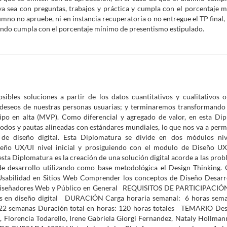
s ya sea con preguntas, trabajos y práctica y cumpla con el porcentaje 
umno no apruebe, ni en instancia recuperatoria o no entregue el TP final
uando cumpla con el porcentaje mínimo de presentismo estipulado.
es soluciones a partir de los datos cuantitativos y cualitativos o
 deseos de nuestras personas usuarias; y terminaremos transformando
tipo en alta (MVP). Como diferencial y agregado de valor, en esta Di
dos y pautas alineadas con estándares mundiales, lo que nos va a permi
t de diseño digital. Esta Diplomatura se divide en dos módulos ni
o UX/UI nivel inicial y prosiguiendo con el modulo de Diseño UX/
ta Diplomatura es la creación de una solución digital acorde a las prob
 de desarrollo utilizando como base metodológica el Design Thinking. 
Usabilidad en Sitios Web Comprender los conceptos de Diseño Desarr
Diseñadores Web y Público en General REQUISITOS DE PARTICIPACIÓ
es en diseño digital DURACIÓN Carga horaria semanal: 6 horas sema
 / 22 semanas Duración total en horas: 120 horas totales TEMARIO Des
orencia Todarello, Irene Gabriela Giorgi Fernandez, Nataly Hollmann