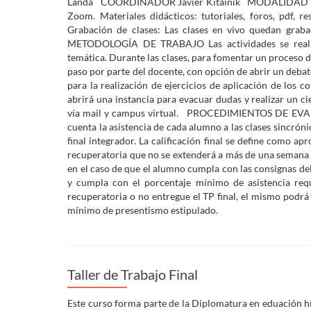
Landa COORDINADOR Javier Kitainik MODALIDAD DE CU
Zoom. Materiales didácticos: tutoriales, foros, pdf, r
Grabación de clases: Las clases en vivo quedan graba
METODOLOGÍA DE TRABAJO Las actividades se realizar
temática. Durante las clases, para fomentar un proceso d
paso por parte del docente, con opción de abrir un debate
para la realización de ejercicios de aplicación de los c
abrirá una instancia para evacuar dudas y realizar un 
vía mail y campus virtual. PROCEDIMIENTOS DE EVAL
cuenta la asistencia de cada alumno a las clases sincrónic
final integrador. La calificación final se define como
recuperatoria que no se extenderá a más de una semana de
en el caso de que el alumno cumpla con las consignas del 
y cumpla con el porcentaje mínimo de asistencia req
recuperatoria o no entregue el TP final, el mismo podrá
mínimo de presentismo estipulado.
Taller de Trabajo Final
Este curso forma parte de la Diplomatura en eduación